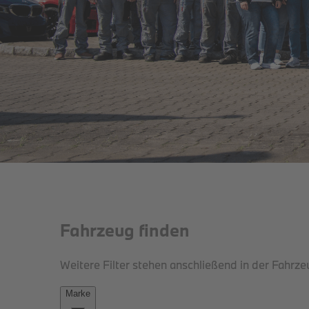
THE iX.
DER BMW iX.
JETZT BEI UNS.