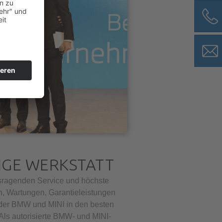
IGE WERKSTATT
usragenden Service und höchste
n, Wartungen, Garantieleistungen
jeder BMW und MINI in den besten
ls autorisierte BMW- und MINI-