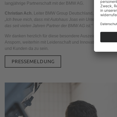
langjährige Partnerschaft mit der BMW AG.
Christian Ach
, Leiter BMW Group Deutschland, sagte dazu:
„Ich freue mich, dass mit Autohaus Joas ein Unternehmen au
das seit vielen Jahren Partner der BMW AG ist.“
Wir danken herzlich für diese besondere Auszeichnung – und
Ansporn, weiterhin mit Leidenschaft und Innovationskraft fü
und Kunden da zu sein.
PRESSEMELDUNG