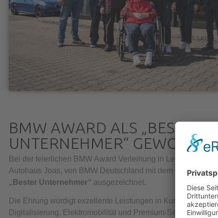
BMW AWARD ALS „BESTER
UNTERNEHMER“ GEWONNE
Bei der feierlichen BMW Award Verleihung in Leipzig wurden
Autohaus Joas, von BMW Deutschland mit dem
Gesamtsieg 
„Bester Unternehmer“
ausgezeichnet.
Die Ehrung würdigt exzellente Leistungen in Kundenorientie
Digitalisierung, Elektromobilität und Premium-Service – sow