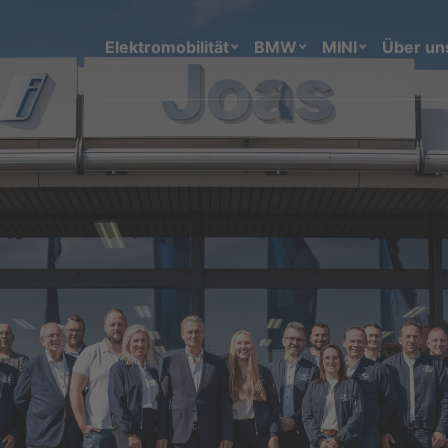
Elektromobilität
BMW
MINI
Über un
Reparatur & Wartung
Autoglas
TÜV / HU
MINI Service Inclusive
BMW Service Inclusive
Individuelle Sonderausstattu