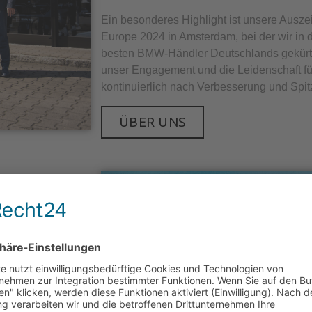
Ein besonderes Highlight ist unsere Aus
Europe 2024 in Amsterdam, bei der wir in d
besten BMW-Händler Deutschlands gekürt 
unser Engagement und die Leidenschaft f
kontinuierlich nach Verbesserung und Spit
ÜBER UNS
N
 wir, das
in der Kategorie
rung,
ie unsere