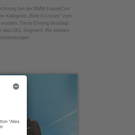
zeichnung bei der BMW FutureCon
er Kategorie „Best in Luxury“ zum
wurden. Diese Ehrung bestätigt
ür das GKL-Segment. Wir streben
zenleistungen.