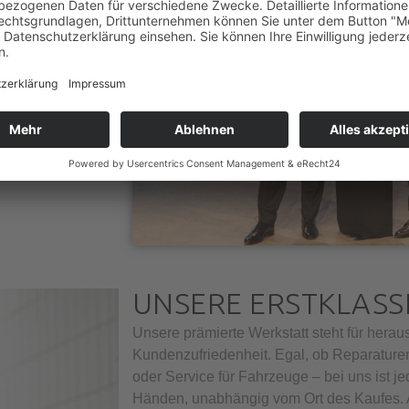
sgezeichnet wird,
 sehen sie als
r unsere Kundinnen
UNSERE ERSTKLASS
Unsere prämierte Werkstatt steht für hera
Kundenzufriedenheit. Egal, ob Reparature
oder Service für Fahrzeuge – bei uns ist 
Händen, unabhängig vom Ort des Kaufes. A