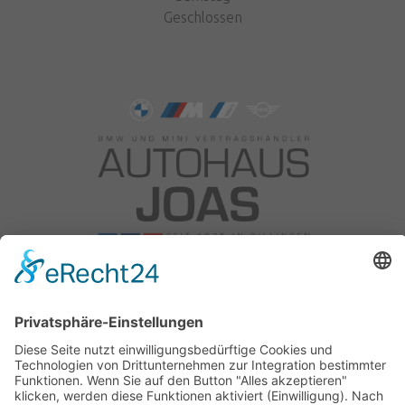
Geschlossen
Autohaus Joas OHG
Am Reitweg 10
89407 Dillingen