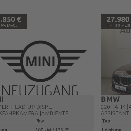
.850 €
27.980
19% MwSt.
19% MwSt
I
BMW
ER |HEAD-UP DISPL.
220I |AHK |
KFAHRKAMERA |AMBIENTE
ASSISTANT
Pkw
Typ
ung
100 kW / 136 PS
Leistung