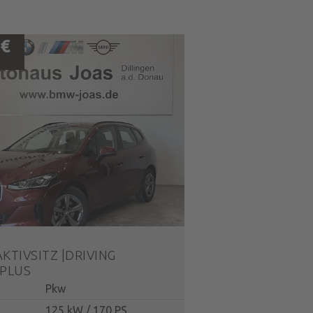
 €
.
AKTIVSITZ |DRIVING
 PLUS
Pkw
125 kW / 170 PS