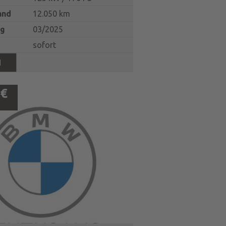
and
12.050 km
ng
03/2025
sofort
N
 €
.