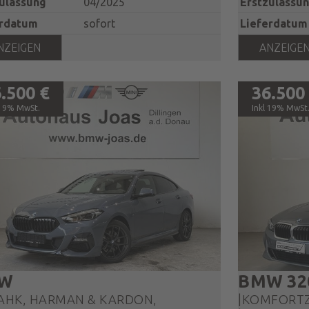
ulassung
04/2025
Erstzulassu
erdatum
sofort
Lieferdatum
NZEIGEN
ANZEIGE
.500 €
36.500
19% MwSt.
19% MwSt
W
BMW
32
 AHK, HARMAN & KARDON,
|KOMFORTZ