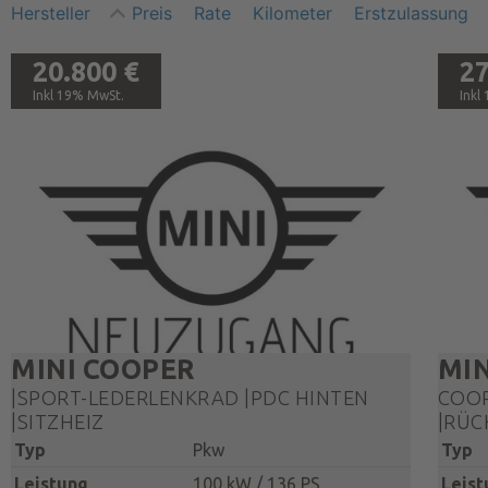
Hersteller
Preis
Rate
Kilometer
Erstzulassung
20.800 €
27
19% MwSt.
MINI
COOPER
MIN
|SPORT-LEDERLENKRAD |PDC HINTEN
COOP
|SITZHEIZ
|RÜC
Typ
Pkw
Typ
Leistung
100 kW / 136 PS
Leist