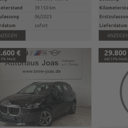
meterstand
39.150 km
Kilometerst
ulassung
06/2023
Erstzulassu
erdatum
sofort
Lieferdatum
NZEIGEN
ANZEIGE
.600 €
29.800
19% MwSt.
19% MwSt