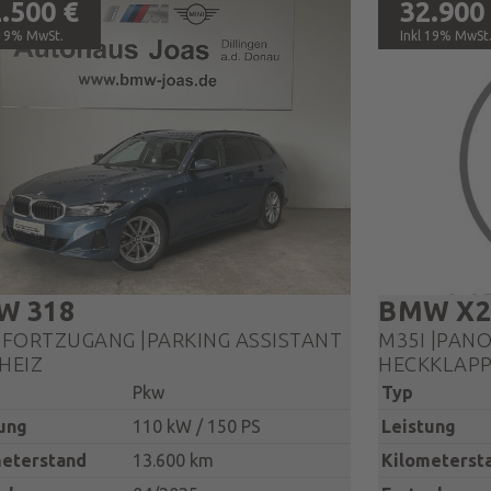
.500 €
32.900
19% MwSt.
19% MwSt
W
318
BMW
X
FORTZUGANG |PARKING ASSISTANT
M35I |PAN
ZHEIZ
HECKKLAPP
Pkw
Typ
ung
110 kW / 150 PS
Leistung
meterstand
13.600 km
Kilometerst