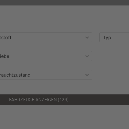
tstoff
Typ
iebe
rauchtzustand
FAHRZEUGE ANZEIGEN
(
129
)