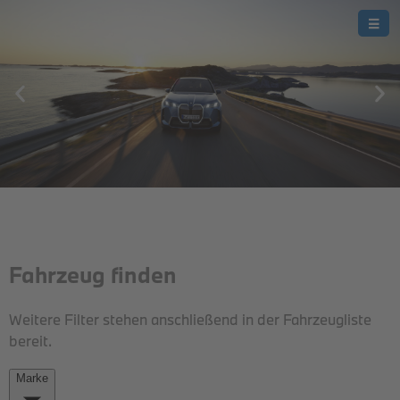
THE iX.
DER BMW iX.
JETZT BEI UNS.