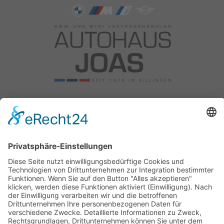
Autohaus Joas OHG
Am Reitweg 10
89407 Dillingen
Tel: +49 9071 5885 0
Fax: 09071 5885 50
Email:
info@bmw-joas.de