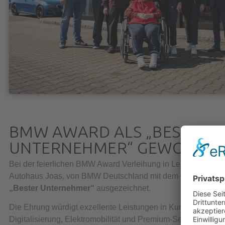
BMW AWARD ALS „BESTER
UNTERNEHMER“ GEWONNE
Bei der feierlichen BMW Award Verleihung in Leipzig wurden
Autohaus Joas, von BMW Deutschland mit dem
Gesamtsieg 
„Bester Unternehmer“
ausgezeichnet.
Die Ehrung würdigt exzellente Leistungen in Kundenorientie
Digitalisierung, Elektromobilität und Premium-Service – sow