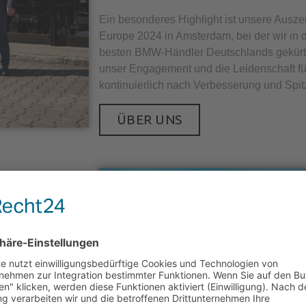
Ein besonderes Highlight ist unsere Aus
Europe 2024 in Amsterdam, bei der wir in d
besten BMW-Händler Deutschlands gekürt 
unser Engagement und die Leidenschaft f
kontinuierlich nach Verbesserung und Spit
ÜBER UNS
N
 wir, das
in der Kategorie
rung,
ie unsere