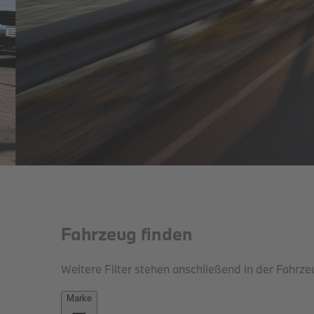
THE iX.
DER BMW iX.
JETZT BEI UNS.