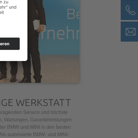
IGE WERKSTATT
usragenden Service und höchste
n, Wartungen, Garantieleistungen
jeder BMW und MINI in den besten
ls autorisierte BMW- und MINI-