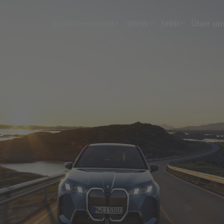
Elektromobilität
BMW
MINI
Über un
Reparatur & Wartung
Autoglas
TÜV / HU
MINI Service Inclusive
BMW Service Inclusive
Individuelle Sonderausstattu