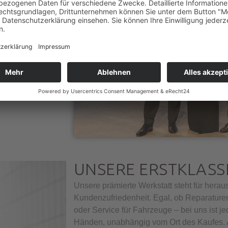
sgezeichnet wird,
 sehen sie als
r unsere Kundinnen
UNSERE ERSTKLASS
Unsere prämierte Werkstatt steht für hera
Kundenzufriedenheit. Egal, ob Reparature
oder Service für Fahrzeuge – bei uns ist 
Händen, unabhängig vom Ort des Kaufes. A