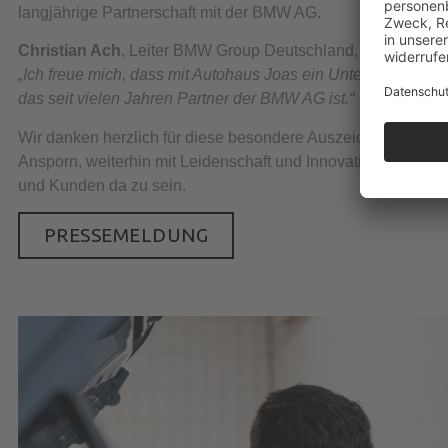
langjährige Partnerschaft mit der BMW AG.
Christian Ach
, Leiter BMW Group Deutschland, sagte dazu:
„Ich freue mich, dass mit Autohaus Joas ein Unternehmen au
das seit vielen Jahren Partner der BMW AG ist.“
Wir danken herzlich für diese besondere Auszeichnung – und
Ansporn, weiterhin mit Leidenschaft und Innovationskraft fü
und Kunden da zu sein.
PRESSEMELDUNG