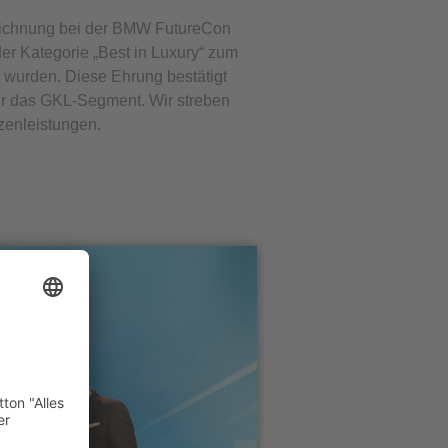
zeichnung bei der BMW FutureCon
er Kategorie „Best in Luxury“ zum
wurden. Diese Ehrung bestätigt
ür das GKL-Segment. Wir streben
zenleistungen.