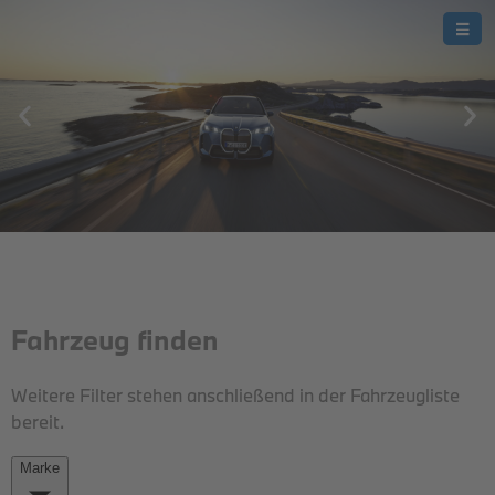
THE iX.
DER BMW iX.
JETZT BEI UNS.