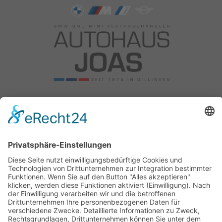
Autohaus Joas OHG
Am Reitweg 10
89407 Dillingen
Tel: +49 9071 5885 0
Fax: 09071 5885 50
Email:
info@bmw-joas.de