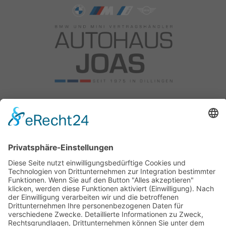
Autohaus Joas OHG
Am Reitweg 10
89407 Dillingen
Tel: +49 9071 5885 0
Fax: 09071 5885 50
Email:
info@bmw-joas.de