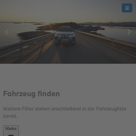
THE iX.
DER BMW iX.
JETZT BEI UNS.