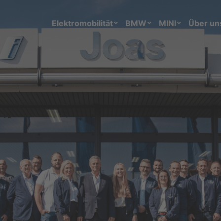
Elektromobilität
BMW
MINI
Über un
Reparatur & Wartung
Autoglas
TÜV / HU
MINI Service Inclusive
BMW Service Inclusive
Individuelle Sonderausstattu