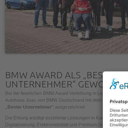
BMW AWARD ALS „BESTER
UNTERNEHMER“ GEWONNE
Bei der feierlichen BMW Award Verleihung in Leipzig wurden
Autohaus Joas, von BMW Deutschland mit dem
Gesamtsieg 
„Bester Unternehmer“
ausgezeichnet.
Die Ehrung würdigt exzellente Leistungen in Kundenorientie
Digitalisierung, Elektromobilität und Premium-Service – sow