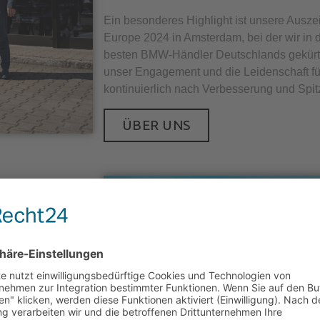
Ein besonderes Highlight ist unsere Aus
Europe 2024 in Amsterdam, bei der wir in d
besten BMW-Händler Deutschlands gekürt 
unser Engagement und die Leidenschaft f
kontinuierlich nach Verbesserung und Spit
ÜBER UNS
N
 wir, das
in der Kategorie
rung,
ie unsere