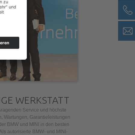
IGE WERKSTATT
usragenden Service und höchste
n, Wartungen, Garantieleistungen
jeder BMW und MINI in den besten
ls autorisierte BMW- und MINI-