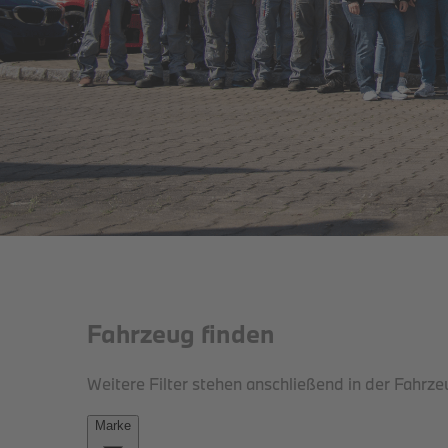
THE iX.
DER BMW iX.
JETZT BEI UNS.