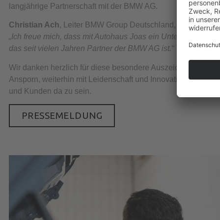
langjährige Partnerschaft mit der BMW AG.
Christian Ach
, Leiter BMW Group Deutschland, sagte dazu:
„Ich freue mich, dass mit Autohaus Joas ein Unternehmen au
das seit vielen Jahren Partner der BMW AG ist.“
Wir danken herzlich für diese besondere Auszeichnung – und
Ansporn, weiterhin mit Leidenschaft und Innovationskraft fü
und Kunden da zu sein.
PRESSEMELDUNG