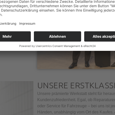
sgezeichnet wird,
 sehen sie als
r unsere Kundinnen
UNSERE ERSTKLASS
Unsere prämierte Werkstatt steht für hera
Kundenzufriedenheit. Egal, ob Reparature
oder Service für Fahrzeuge – bei uns ist 
Händen, unabhängig vom Ort des Kaufes. A