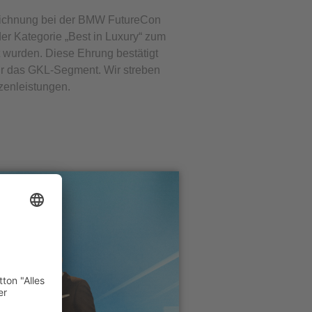
zeichnung bei der BMW FutureCon
er Kategorie „Best in Luxury“ zum
wurden. Diese Ehrung bestätigt
ür das GKL-Segment. Wir streben
zenleistungen.