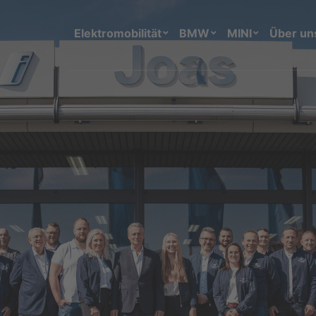
Elektromobilität
BMW
MINI
Über un
Reparatur & Wartung
Autoglas
TÜV / HU
MINI Service Inclusive
BMW Service Inclusive
Individuelle Sonderausstattu