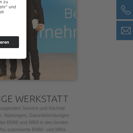
IGE WERKSTATT
usragenden Service und höchste
n, Wartungen, Garantieleistungen
jeder BMW und MINI in den besten
ls autorisierte BMW- und MINI-