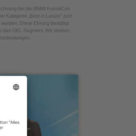
zeichnung bei der BMW FutureCon
er Kategorie „Best in Luxury“ zum
wurden. Diese Ehrung bestätigt
ür das GKL-Segment. Wir streben
zenleistungen.