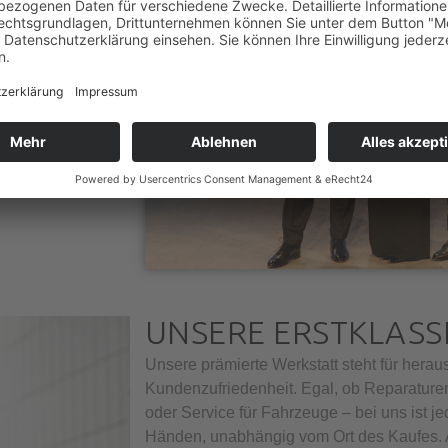
sgezeichnet wird,
 sehen sie als
r unsere Kundinnen
UNSERE ERSTKLASS
Unsere prämierte Werkstatt steht für hera
Kundenzufriedenheit. Egal, ob Reparature
oder Service für Fahrzeuge – bei uns ist 
Händen, unabhängig vom Ort des Kaufes. A