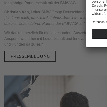
langjährige Partnerschaft mit der BMW AG.
Christian Ach
, Leiter BMW Group Deutschland, sagte dazu:
„Ich freue mich, dass mit Autohaus Joas ein Unternehmen au
das seit vielen Jahren Partner der BMW AG ist.“
Wir danken herzlich für diese besondere Auszeichnung – und
Ansporn, weiterhin mit Leidenschaft und Innovationskraft fü
und Kunden da zu sein.
PRESSEMELDUNG