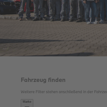
THE iX.
DER BMW iX.
JETZT BEI UNS.