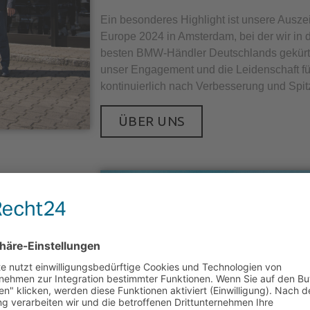
Ein besonderes Highlight ist unsere Aus
Europe 2024 in Amsterdam, bei der wir in d
besten BMW-Händler Deutschlands gekürt 
unser Engagement und die Leidenschaft f
kontinuierlich nach Verbesserung und Spit
ÜBER UNS
N
 wir, das
in der Kategorie
rung,
ie unsere