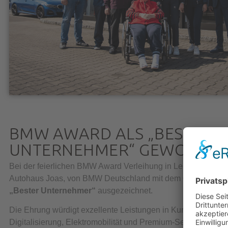
BMW AWARD ALS „BESTER
UNTERNEHMER“ GEWONNE
Bei der feierlichen BMW Award Verleihung in Leipzig wurden
Autohaus Joas, von BMW Deutschland mit dem
Gesamtsieg 
„Bester Unternehmer“
ausgezeichnet.
Die Ehrung würdigt exzellente Leistungen in Kundenorientie
Digitalisierung, Elektromobilität und Premium-Service – sow