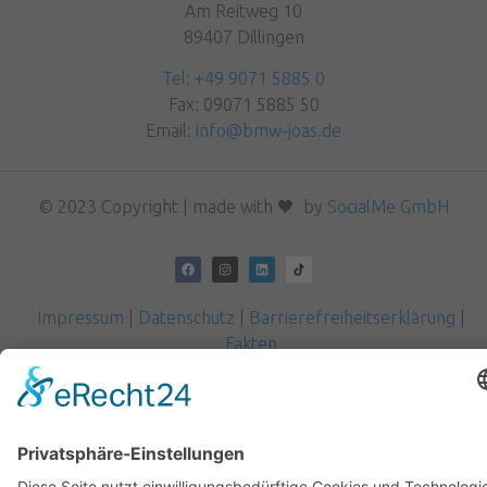
Am Reitweg 10
89407 Dillingen
Tel: +49 9071 5885 0
Fax: 09071 5885 50
Email:
info@bmw-joas.de
© 2023 Copyright | made with 🖤 by
SocialMe GmbH
Impressum
|
Datenschutz
|
Barrierefreiheitserklärung
|
Fakten