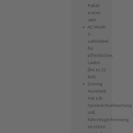
Paket
erstes
Jahr
AC Mode-
3-
Ladekabel
für
öffentliches
Laden
(bis zu 22
kW)
Driving
Assistant
mit z.B.:
Spurwechselwarnung
inkl.
Fahrzeugerkennung
im toten