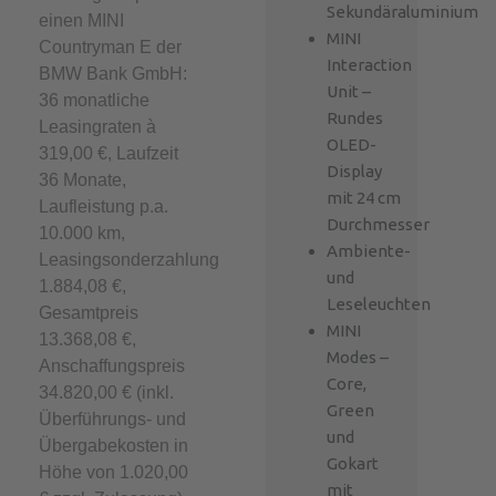
Sekundäraluminium
einen MINI
MINI
Countryman E der
Interaction
BMW Bank GmbH:
Unit –
36 monatliche
Rundes
Leasingraten à
OLED-
319,00 €, Laufzeit
Display
36 Monate,
mit 24 cm
Laufleistung p.a.
Durchmesser
10.000 km,
Ambiente-
Leasingsonderzahlung
und
1.884,08 €,
Leseleuchten
Gesamtpreis
MINI
13.368,08 €,
Modes –
Anschaffungspreis
Core,
34.820,00 € (inkl.
Green
Überführungs- und
und
Übergabekosten in
Gokart
Höhe von 1.020,00
mit