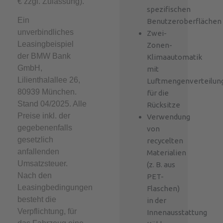
€ zzgl. Zulassung)​.
spezifischen
Ein
Benutzeroberflächen
unverbindliches
Zwei-
Leasingbeispiel
Zonen-
der BMW Bank
Klimaautomatik
GmbH,
mit
Lilienthalallee 26,
Luftmengenverteilun
80939 München.
für die
Stand 04/2025. Alle
Rücksitze
Preise inkl. der
Verwendung
gegebenenfalls
von
gesetzlich
recycelten
anfallenden
Materialien
Umsatzsteuer. ​
(z. B. aus
Nach den
PET-
Leasingbedingungen
Flaschen)
besteht die
in der
Verpflichtung, für
Innenausstattung