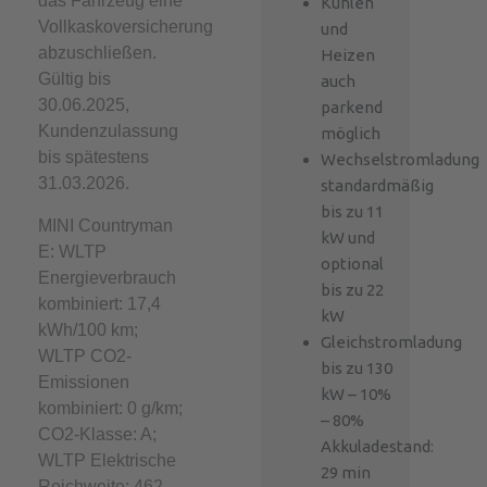
das Fahrzeug eine
Kühlen
Vollkaskoversicherung
und
abzuschließen.
Heizen
Gültig bis
auch
30.06.2025,
parkend
Kundenzulassung
möglich
bis spätestens
Wechselstromladung
31.03.2026.
standardmäßig
bis zu 11
MINI Countryman
kW und
E: WLTP
optional
Energieverbrauch
bis zu 22
kombiniert: 17,4
kW
kWh/100 km;
Gleichstromladung
WLTP CO2-
bis zu 130
Emissionen
kW – 10%
kombiniert: 0 g/km;
– 80%
CO2-Klasse: A;
Akkuladestand:
WLTP Elektrische
29 min
Reichweite: 462