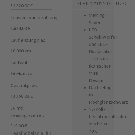
SERIENAUSSTATTUNG
34.820,00 €
Melting
Leasingsonderzahlung:
Silver
1.884,08 €
LED-
Scheinwerfer
Laufleistung p.a.:
und LED-
10.000 km
Rücklichter
– alles im
Laufzeit:
ikonischen
MINI
36 Monate
Design
Gesamtpreis:
Dachreling
in
13.368,08‬ €
Hochglanzschwarz
36 mtl.
17-Zoll-
Leasingraten à¹:
Leichtmetallräder
aus bis zu
319,00 €
70%
Leasingbeispiel für