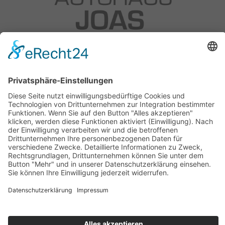
Autohaus Joas OHG
Am Reitweg 10
89407 Dillingen
Tel: +49 9071 5885 0
Fax: 09071 5885 50
Email:
info@bmw-joas.de
© 2023 Copyright | made with 🖤 by
SocialMe GmbH