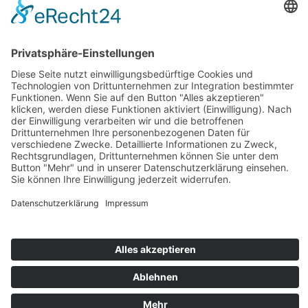
Autohaus Joas OHG
Am Reitweg 10
89407 Dillingen
Tel: +49 9071 5885 0
Fax: 09071 5885 50
Email:
info@bmw-joas.de
© 2023 Copyright | made with 🖤 by
SocialMe GmbH
Impressum
|
Datenschutz
|
Barrierefreiheitserklärung
|
Fakten